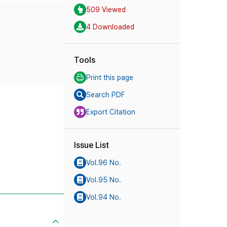
509 Viewed
4 Downloaded
Tools
Print this page
Search PDF
Export Citation
Issue List
Vol.96 No.
Vol.95 No.
Vol.94 No.