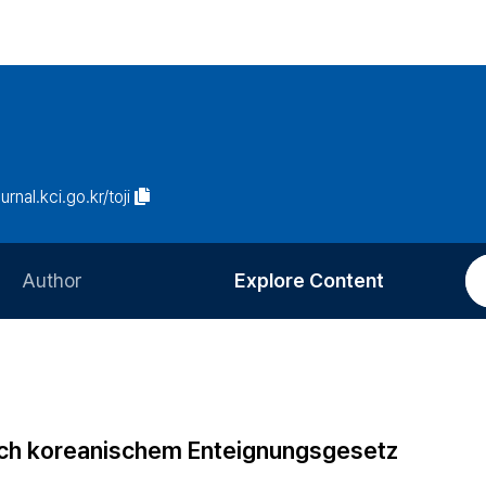
urnal.kci.go.kr/toji
Author
Explore Content
Information for Authors
Current Issue
Review Process
All Issues
Editorial Policy
Most Read
ch koreanischem Enteignungsgesetz
Article Processing Charge
Most Cited