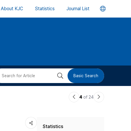
언
About KJC
Statistics
Journal List
어
변
경
버
검
Basic Search
튼
색
이
다
4
of 24
버
전
음
논
논
튼
Statistics
문
문