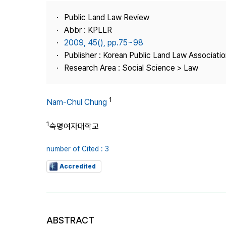
Best Practice
Public Land Law Review
Journal Information
Abbr : KPLLR
Publisher
2009, 45(), pp.75~98
Publisher : Korean Public Land Law Associatio
Contact Us
Research Area : Social Science > Law
1
Nam-Chul Chung
1
숙명여자대학교
number of Cited : 3
Accredited
ABSTRACT