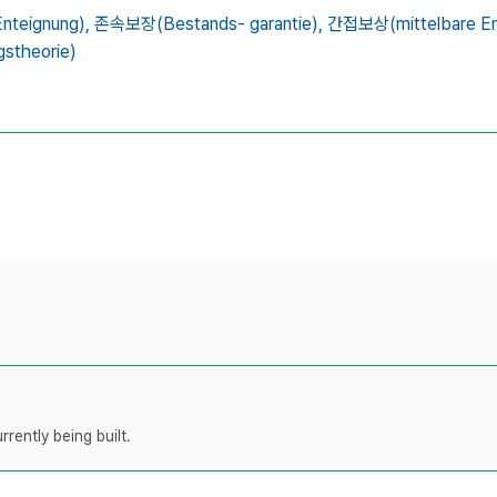
nteignung),
존속보장(Bestands- garantie),
간접보상(mittelbare En
theorie)
rently being built.