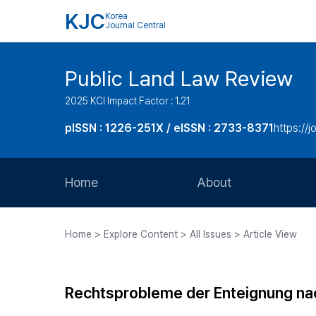
KJC
Korea
Journal Central
Public Land Law Review
2025 KCI Impact Factor : 1.21
pISSN : 1226-251X / eISSN : 2733-8371
https://jo
Home
About
Aims and Scope
Home > Explore Content > All Issues > Article View
Journal Metrics
Editorial Board
Rechtsprobleme der Enteignung na
Journal Staff