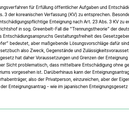
ngsverfahren für Erfüllung öffentlicher Aufgaben und Entschädi
s. 3 der koreanischen Verfassung (KV) zu entsprechen. Besonde
entschädigungspflichtige Enteignung nach Art. 23 Abs. 3 KV zu e
chtshof in sog. Greenbelt-Fall die “Trennungstheorie” der deu
s Entschädiungsanspruchs Gestaltungsfreiheit des Gesetzgebers
ropfer” bedeutet, aber maßgebende Lösungsvorschläge dafür sind
etzbuch also Zweck, Gegenstände und Zulässigkeitsvorausset
gesetz hat daher Voraussetzungen und Grenzen der Enteignung de
cher Sicht problematisch, dass mittelbare Entschädigung ohne g
riums vorgesehen ist. Darüberhinaus kann der Enteignungsantrag
abenträger, also der Privatperson, einzureichen, aber der Eig
ass der Enteignungsantrag - wie im japanischen Enteignungsgeset