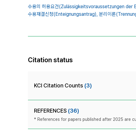
수용의 허용요건(Zulässigkeitsvoraussetzungen der E
수용재결신청(Enteignungsantrag),
분리이론(Trennungs
Citation status
KCI Citation Counts
(3)
REFERENCES
(36)
* References for papers published after 2025 are cur