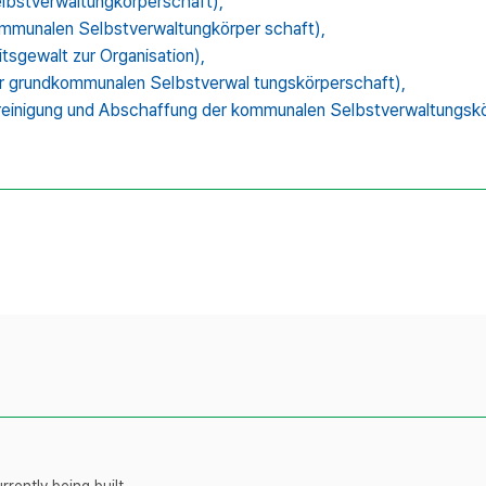
tverwaltungkörperschaft),
nalen Selbstverwaltungkörper schaft),
ewalt zur Organisation),
undkommunalen Selbstverwal tungskörperschaft),
ung und Abschaffung der kommunalen Selbstverwaltungskö
rently being built.