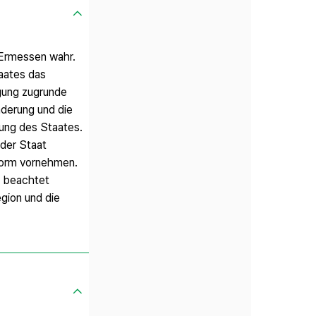
Ermessen wahr.
aates das
gung zugrunde
nderung und die
fung des Staates.
 der Staat
eform vornehmen.
s beachtet
gion und die