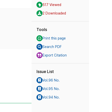
517 Viewed
2 Downloaded
Tools
Print this page
Search PDF
Export Citation
Issue List
Vol.96 No.
Vol.95 No.
Vol.94 No.