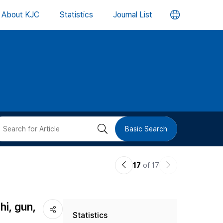
언
About KJC
Statistics
Journal List
어
변
경
버
검
Basic Search
튼
색
이
다
17
of 17
버
전
음
논
논
튼
hi, gun,
Statistics
문
문