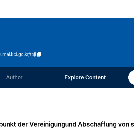
urnal.kci.go.kr/toji
Author
Explore Content
Information for Authors
Current Issue
Review Process
All Issues
Editorial Policy
Most Read
tspunkt der Vereinigungund Abschaffung von s
Article Processing Charge
Most Cited