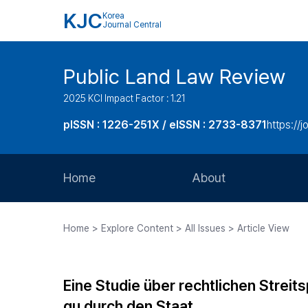
KJC
Korea
Journal Central
Public Land Law Review
2025 KCI Impact Factor : 1.21
pISSN : 1226-251X / eISSN : 2733-8371
https://jo
Home
About
Aims and Scope
Home > Explore Content > All Issues > Article View
Journal Metrics
Editorial Board
Eine Studie über rechtlichen Strei
Journal Staff
gu durch den Staat