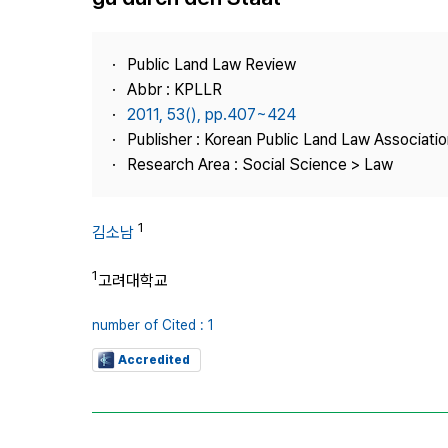
Best Practice
Journal Information
Public Land Law Review
Publisher
Abbr : KPLLR
2011, 53(), pp.407~424
Contact Us
Publisher : Korean Public Land Law Associatio
Research Area : Social Science > Law
1
김소남
1
고려대학교
number of Cited : 1
Accredited