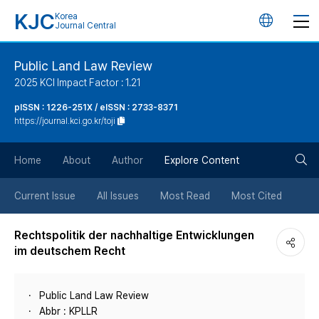
KJC
Korea
언
Journal Central
어
Public Land Law Review
2025 KCI Impact Factor : 1.21
변
pISSN : 1226-251X / eISSN : 2733-8371
https://journal.kci.go.kr/toji
경
검
버
Home
About
Author
Explore Content
색
튼
Current Issue
All Issues
Most Read
Most Cited
버
Rechtspolitik der nachhaltige Entwicklungen
im deutschem Recht
튼
Public Land Law Review
Abbr : KPLLR