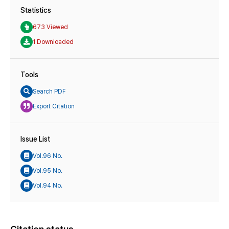
Statistics
673 Viewed
1 Downloaded
Tools
Search PDF
Export Citation
Issue List
Vol.96 No.
Vol.95 No.
Vol.94 No.