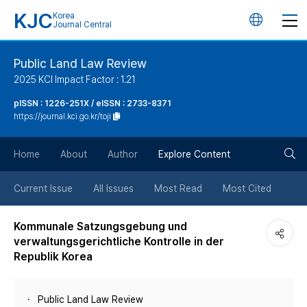
KJC
Korea
언
Journal Central
어
Public Land Law Review
2025 KCI Impact Factor : 1.21
변
pISSN : 1226-251X / eISSN : 2733-8371
https://journal.kci.go.kr/toji
경
검
버
Home
About
Author
Explore Content
색
튼
Current Issue
All Issues
Most Read
Most Cited
버
Kommunale Satzungsgebung und
verwaltungsgerichtliche Kontrolle in der
튼
Republik Korea
Public Land Law Review