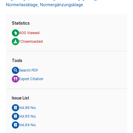
Normerlassklage,
Normergänzungsklage
Statistics
600 Viewed
1 Downloaded
Tools
Search PDF
Export Citation
Issue List
Vol.96 No.
Vol.95 No.
Vol.94 No.