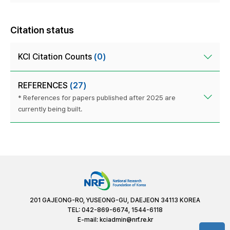
Citation status
KCI Citation Counts
(0)
REFERENCES
(27)
* References for papers published after 2025 are
currently being built.
201 GAJEONG-RO, YUSEONG-GU, DAEJEON 34113 KOREA
TEL: 042-869-6674, 1544-6118
E-mail:
kciadmin@nrf.re.kr