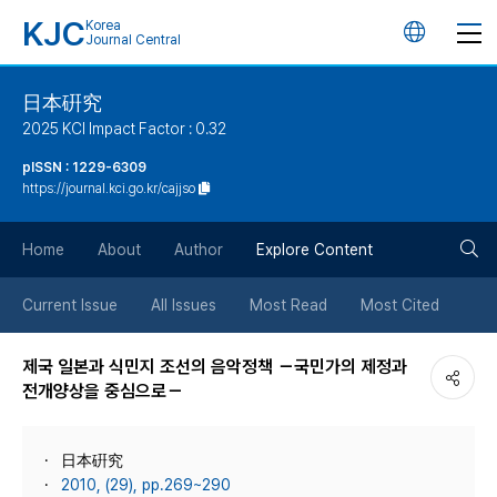
KJC
Korea
언
Journal Central
어
日本硏究
2025 KCI Impact Factor : 0.32
변
pISSN : 1229-6309
https://journal.kci.go.kr/cajjso
경
검
버
Home
About
Author
Explore Content
색
튼
Current Issue
All Issues
Most Read
Most Cited
버
제국 일본과 식민지 조선의 음악정책 －국민가의 제정과
전개양상을 중심으로－
튼
日本硏究
2010, (29), pp.269~290