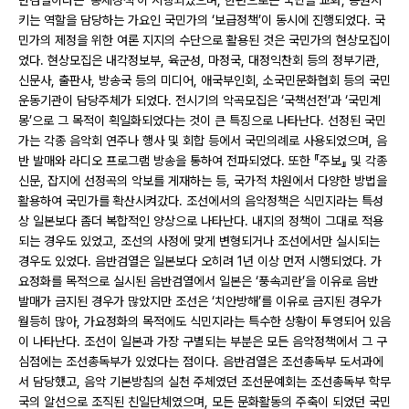
반검열이라는 ‘통제정책’이 시행되었으며, 한편으로는 국민을 교화, 동원시
키는 역할을 담당하는 가요인 국민가의 ‘보급정책’이 동시에 진행되었다. 국
민가의 제정을 위한 여론 지지의 수단으로 활용된 것은 국민가의 현상모집이
었다. 현상모집은 내각정보부, 육군성, 마정국, 대정익찬회 등의 정부기관,
신문사, 출판사, 방송국 등의 미디어, 애국부인회, 소국민문화협회 등의 국민
운동기관이 담당주체가 되었다. 전시기의 악곡모집은 ‘국책선전’과 ‘국민계
몽’으로 그 목적이 획일화되었다는 것이 큰 특징으로 나타난다. 선정된 국민
가는 각종 음악회 연주나 행사 및 회합 등에서 국민의례로 사용되었으며, 음
반 발매와 라디오 프로그램 방송을 통하여 전파되었다. 또한 『주보』 및 각종
신문, 잡지에 선정곡의 악보를 게재하는 등, 국가적 차원에서 다양한 방법을
활용하여 국민가를 확산시켜갔다. 조선에서의 음악정책은 식민지라는 특성
상 일본보다 좀더 복합적인 양상으로 나타난다. 내지의 정책이 그대로 적용
되는 경우도 있었고, 조선의 사정에 맞게 변형되거나 조선에서만 실시되는
경우도 있었다. 음반검열은 일본보다 오히려 1년 이상 먼저 시행되었다. 가
요정화를 목적으로 실시된 음반검열에서 일본은 ‘풍속괴란’을 이유로 음반
발매가 금지된 경우가 많았지만 조선은 ‘치안방해’를 이유로 금지된 경우가
월등히 많아, 가요정화의 목적에도 식민지라는 특수한 상황이 투영되어 있음
이 나타난다. 조선이 일본과 가장 구별되는 부분은 모든 음악정책에서 그 구
심점에는 조선총독부가 있었다는 점이다. 음반검열은 조선총독부 도서과에
서 담당했고, 음악 기본방침의 실천 주체였던 조선문예회는 조선총독부 학무
국의 알선으로 조직된 친일단체였으며, 모든 문화활동의 주축이 되었던 국민