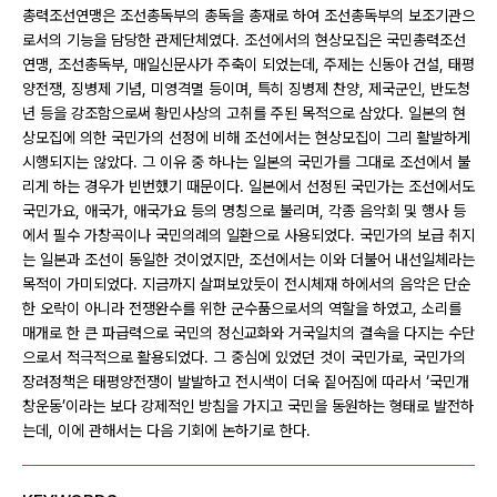
총력조선연맹은 조선총독부의 총독을 총재로 하여 조선총독부의 보조기관으
로서의 기능을 담당한 관제단체였다. 조선에서의 현상모집은 국민총력조선
연맹, 조선총독부, 매일신문사가 주축이 되었는데, 주제는 신동아 건설, 태평
양전쟁, 징병제 기념, 미영격멸 등이며, 특히 징병제 찬양, 제국군인, 반도청
년 등을 강조함으로써 황민사상의 고취를 주된 목적으로 삼았다. 일본의 현
상모집에 의한 국민가의 선정에 비해 조선에서는 현상모집이 그리 활발하게
시행되지는 않았다. 그 이유 중 하나는 일본의 국민가를 그대로 조선에서 불
리게 하는 경우가 빈번했기 때문이다. 일본에서 선정된 국민가는 조선에서도
국민가요, 애국가, 애국가요 등의 명칭으로 불리며, 각종 음악회 및 행사 등
에서 필수 가창곡이나 국민의례의 일환으로 사용되었다. 국민가의 보급 취지
는 일본과 조선이 동일한 것이었지만, 조선에서는 이와 더불어 내선일체라는
목적이 가미되었다. 지금까지 살펴보았듯이 전시체재 하에서의 음악은 단순
한 오락이 아니라 전쟁완수를 위한 군수품으로서의 역할을 하였고, 소리를
매개로 한 큰 파급력으로 국민의 정신교화와 거국일치의 결속을 다지는 수단
으로서 적극적으로 활용되었다. 그 중심에 있었던 것이 국민가로, 국민가의
장려정책은 태평양전쟁이 발발하고 전시색이 더욱 짙어짐에 따라서 ‘국민개
창운동’이라는 보다 강제적인 방침을 가지고 국민을 동원하는 형태로 발전하
는데, 이에 관해서는 다음 기회에 논하기로 한다.