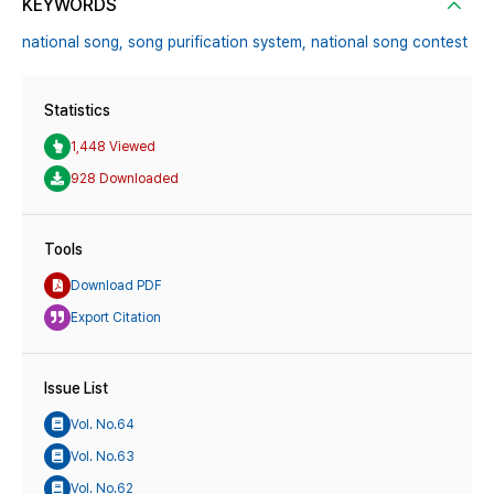
KEYWORDS
national song,
song purification system,
national song contest
Statistics
1,448 Viewed
928 Downloaded
Tools
Download PDF
Export Citation
Issue List
Vol. No.64
Vol. No.63
Vol. No.62