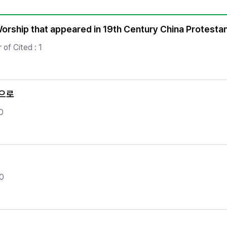
Copyright
orship that appeared in 19th Century China Protesta
of Cited : 1
심으로
0
 0