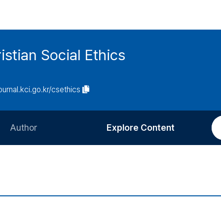
istian Social Ethics
journal.kci.go.kr/csethics
Author
Explore Content
Information for Authors
Current Issue
Review Process
All Issues
Editorial Policy
Most Read
Article Processing Charge
Most Cited