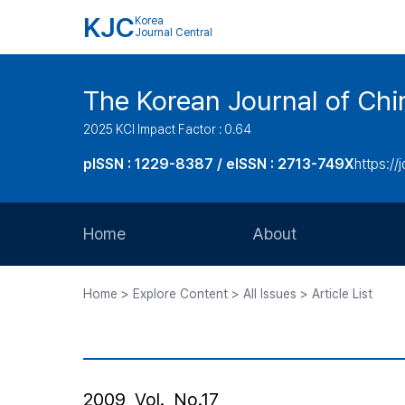
KJC
Korea
Journal Central
The Korean Journal of Chir
2025 KCI Impact Factor : 0.64
pISSN : 1229-8387 / eISSN : 2713-749X
https://
Home
About
Aims and Scope
Home > Explore Content > All Issues > Article List
Journal Metrics
Editorial Board
Journal Staff
2009, Vol., No.17