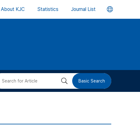
언
About KJC
Statistics
Journal List
어
변
경
버
검
Basic Search
튼
색
버
튼