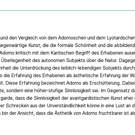
ng und den Vergleich von dem Adornoschen und dem Lyotardschen
gegenwärtige Kunst, die die formale Schönheit und die abbildend
h Adorno kritisch mit dem Kantischen Begriff des Erhabenen ause
er Überlegenheit des autonomen Subjekts über die Natur. Dageg
hrheit die Unterdrückung des leiblich-lebendigen Subjekts durch
 die Erfahrung des Erhabenen als ästhetische Erfahrung der W
it. Diese Erfahrung bezeichnet Adorno als Erschütterung. Dabei s
te, sondern eine höher-stufige Sinnlosigkeit sei. Im Gegensatz 
arde, dass die Sinnlosigkeit der avantgardistischen Kunst eher 
r Schrecken aus der Unverständlichkeit könne in eine Lust an de
n der Ansicht, dass die Ästhetik von Adorno fruchtbarer ist als