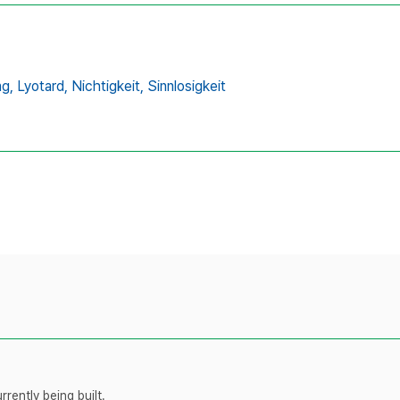
ng,
Lyotard,
Nichtigkeit,
Sinnlosigkeit
rently being built.