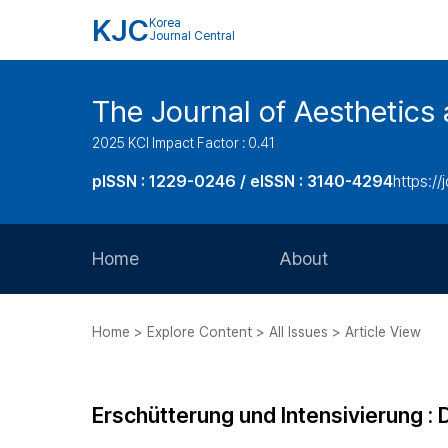
KJC
Korea
Journal Central
The Journal of Aesthetics 
2025 KCI Impact Factor : 0.41
pISSN : 1229-0246 / eISSN : 3140-4294
https://
Home
About
Aims and Scope
Home > Explore Content > All Issues > Article View
Journal Metrics
Editorial Board
Erschütterung und Intensivierung :
Journal Staff