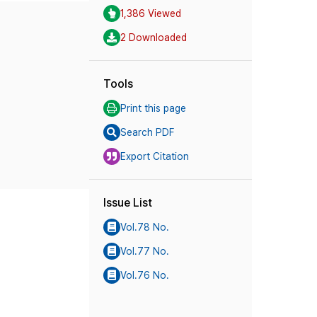
1,386 Viewed
2 Downloaded
Tools
Print this page
Search PDF
Export Citation
Issue List
Vol.78 No.
Vol.77 No.
Vol.76 No.