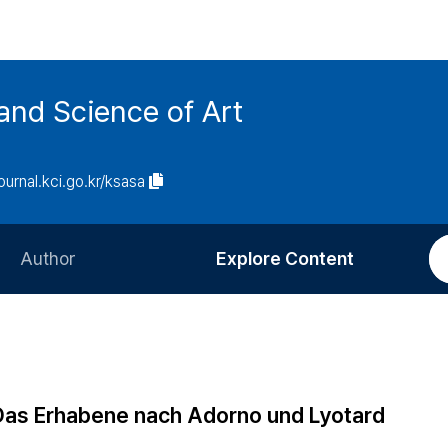
and Science of Art
journal.kci.go.kr/ksasa
Author
Explore Content
Information for Authors
Current Issue
Review Process
All Issues
Editorial Policy
Most Read
 Das Erhabene nach Adorno und Lyotard
Article Processing Charge
Most Cited