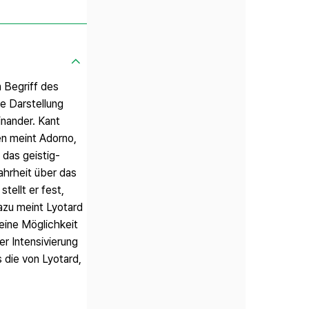
 Begriff des
e Darstellung
inander. Kant
en meint Adorno,
 das geistig-
ahrheit über das
tellt er fest,
dazu meint Lyotard
eine Möglichkeit
r Intensivierung
 die von Lyotard,