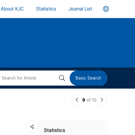
언
About KJC
Statistics
Journal List
어
변
경
버
검
Basic Search
튼
색
이
다
9
of 10
버
전
음
논
논
튼
Statistics
문
문