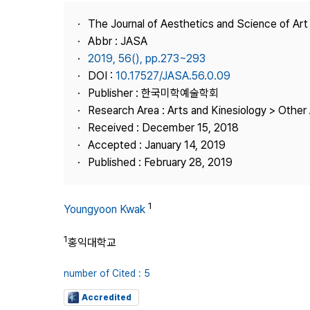
Best Practice
The Journal of Aesthetics and Science of Art
Journal Information
Abbr : JASA
Publisher
2019, 56(), pp.273~293
DOI :
10.17527/JASA.56.0.09
Contact Us
Publisher : 한국미학예술학회
Research Area : Arts and Kinesiology > Other 
Received : December 15, 2018
Accepted : January 14, 2019
Published : February 28, 2019
1
Youngyoon Kwak
1
홍익대학교
number of Cited : 5
Accredited