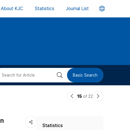
언
About KJC
Statistics
Journal List
어
변
경
버
검
Basic Search
튼
색
이
다
15
of 22
버
전
음
논
논
튼
en
Statistics
문
문