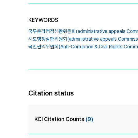
KEYWORDS
국무총리행정심판위원회(administrative appeals Commissi
시도행정심판위원회(administrative appeals Commission 
국민권익위원회(Anti-Corruption & Civil Rights Commi
Citation status
KCI Citation Counts
(9)