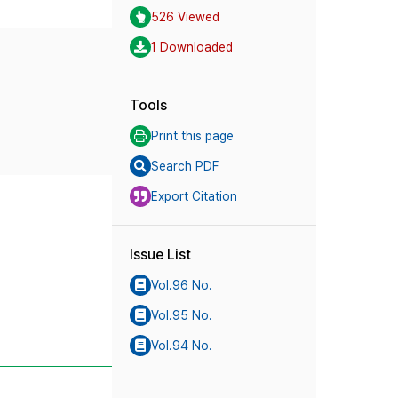
526 Viewed
1 Downloaded
Tools
Print this page
Search PDF
Export Citation
Issue List
Vol.96 No.
Vol.95 No.
Vol.94 No.