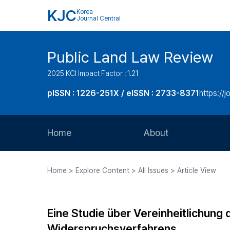
KJC
Korea
Journal Central
Public Land Law Review
2025 KCI Impact Factor : 1.21
pISSN : 1226-251X / eISSN : 2733-8371
https://jo
Home
About
Aims and Scope
Home > Explore Content > All Issues > Article View
Journal Metrics
Editorial Board
Eine Studie über Vereinheitlichun
Journal Staff
Widerspruchsverfahrens