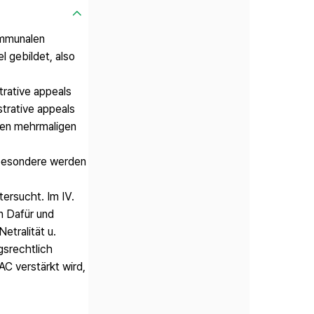
ommunalen
 gebildet, also
rative appeals
trative appeals
ten mehrmaligen
besondere werden
tersucht. Im Ⅳ.
n Dafür und
etralität u.
gsrechtlich
C verstärkt wird,