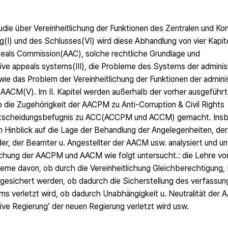
udie über Vereinheitlichung der Funktionen des Zentralen und K
(Ⅰ) und des Schlusses(Ⅵ) wird diese Abhandlung von vier Kapitel
eals Commission(AAC), solche rechtliche Grundlage und
tive appeals systems(Ⅲ), die Probleme des Systems der administ
 das Problem der Vereinheitlichung der Funktionen der adminis
AACM(Ⅴ). Im Ⅱ. Kapitel werden außerhalb der vorher ausgeführ
die Zugehörigkeit der AACPM zu Anti-Corruption & Civil Rights
Entscheidungsbefugnis zu ACC(ACCPM und ACCM) gemacht. Ins
 Hinblick auf die Lage der Behandlung der Angelegenheiten, der
er, der Beamter u. Angestellter der AACM usw. analysiert und un
lichung der AACPM und AACM wie folgt untersucht.: die Lehre vo
eme davon, ob durch die Vereinheitlichung Gleichberechtigung, N
gesichert werden, ob dadurch die Sicherstellung des verfassun
 verletzt wird, ob dadurch Unabhängigkeit u. Neutralität der AA
ive Regierung’ der neuen Regierung verletzt wird usw.