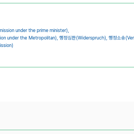
on under the prime minister),
under the Metropolitan),
행정심판(Widerspruch),
행정소송(Verwa
ssion)