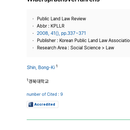
Best Practice
Journal Information
Public Land Law Review
Publisher
Abbr : KPLLR
2008, 41(), pp.337~371
Contact Us
Publisher : Korean Public Land Law Associatio
Research Area : Social Science > Law
1
Shin, Bong-Ki
1
경북대학교
number of Cited : 9
Accredited