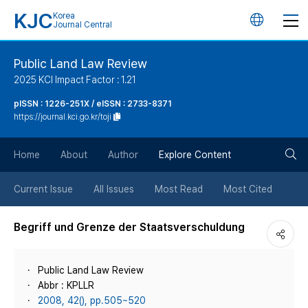
KJC
Korea
언
Journal Central
어
Public Land Law Review
2025 KCI Impact Factor : 1.21
변
pISSN : 1226-251X / eISSN : 2733-8371
https://journal.kci.go.kr/toji
경
검
버
Home
About
Author
Explore Content
색
튼
Current Issue
All Issues
Most Read
Most Cited
버
Begriff und Grenze der Staatsverschuldung
튼
Public Land Law Review
Abbr : KPLLR
2008, 42(), pp.505~520