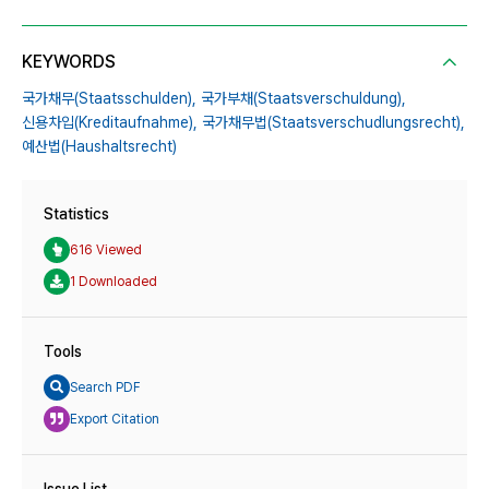
KEYWORDS
국가채무(Staatsschulden),
국가부채(Staatsverschuldung),
신용차입(Kreditaufnahme),
국가채무법(Staatsverschudlungsrecht),
예산법(Haushaltsrecht)
Statistics
616 Viewed
1 Downloaded
Tools
Search PDF
Export Citation