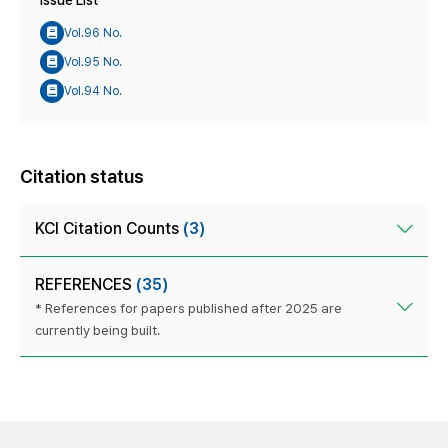
Issue List
Vol.96 No.
Vol.95 No.
Vol.94 No.
Citation status
KCI Citation Counts
(3)
REFERENCES
(35)
* References for papers published after 2025 are
currently being built.