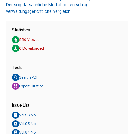
Der sog. tatsächliche Mediationsvorschlag,
verwaltungsgerichtliche Vergleich
Statistics
550 Viewed
0 Downloaded
Tools
Search PDF
Export Citation
Issue List
Vol.96 No.
Vol.95 No.
Vol.94 No.