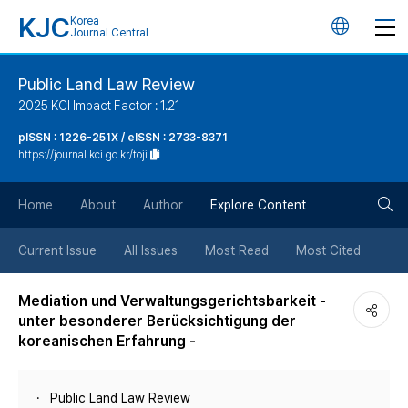
KJC
Korea
언
Journal Central
어
Public Land Law Review
2025 KCI Impact Factor : 1.21
변
pISSN : 1226-251X / eISSN : 2733-8371
https://journal.kci.go.kr/toji
경
검
버
Home
About
Author
Explore Content
색
튼
Current Issue
All Issues
Most Read
Most Cited
버
Mediation und Verwaltungsgerichtsbarkeit -
unter besonderer Berücksichtigung der
튼
koreanischen Erfahrung -
Public Land Law Review