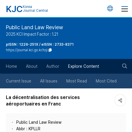
KJC
Korea
언
Journal Central
어
Public Land Law Review
2025 KCI Impact Factor : 1.21
변
pISSN : 1226-251X / eISSN : 2733-8371
https://journal.kci.go.kr/toji
경
검
버
Home
About
Author
Explore Content
색
튼
Current Issue
All Issues
Most Read
Most Cited
버
La décentralisation des services
aéroportuaires en Franc
튼
Public Land Law Review
Abbr : KPLLR