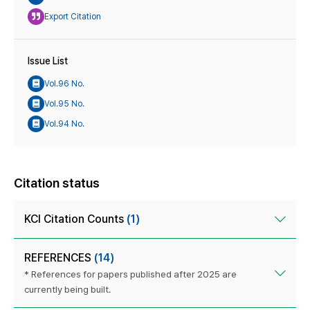
Export Citation
Issue List
Vol.96 No.
Vol.95 No.
Vol.94 No.
Citation status
KCI Citation Counts
(1)
REFERENCES
(14)
* References for papers published after 2025 are
currently being built.