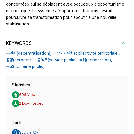
concernées qui se déplacent avec beaucoup d'opportunisme
économique. Le système aéroportuaire français devrait
poursuivre sa transformation pour aboutir à une nouvelle
stabilisation.
KEYWORDS
분권화(décentralisation),
지방자치단체(collectivité territoriale),
공항(aéroports),
공역무(service public),
특허(concession),
공물(domaine public)
Statistics
505 Viewed
2 Downloaded
Tools
Search PDF