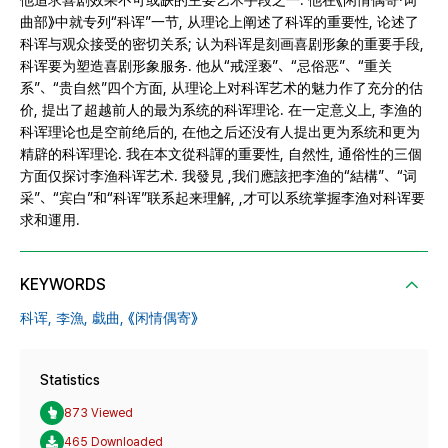
他追求喜剧效果不可或缺的主要艺术手段之一. 他在《闲情偶寄·词
曲部》中就专列“科诨”一节, 从理论上阐述了科诨的重要性, 论述了
科诨与观众接受的密切关系; 认为科诨是刻画喜剧形象的重要手段,
科诨要为塑造喜剧形象服务. 他从“戒淫亵”、“忌俗恶”、“重关
系”、“贵自然”四个方面, 从理论上对科诨艺术的魅力作了充分的估
价, 提出了超越前人的最为系统的科诨理论. 在一定意义上, 李渔的
科诨理论也是空前绝后的, 在他之后还没有人提出更为系统和更为
精辟的科诨理论. 我在本文從科諢的重要性, 自然性, 通俗性的三個
方面仅探讨李渔科诨艺术. 我發見 ,我们應該把李渔的“結構”、“词
采”、“宾白”和“科诨”联系起来理解, ,才可以系统掌握李渔对科诨要
求和運用.
KEYWORDS
科诨,
李漁,
戱曲,
《闲情偶寄》
Statistics
873 Viewed
465 Downloaded