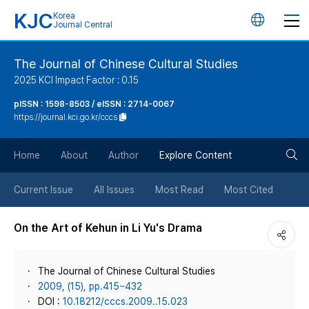
KJC
Korea
언
Journal Central
어
The Journal of Chinese Cultural Studies
2025 KCI Impact Factor : 0.15
변
pISSN : 1598-8503 / eISSN : 2714-0067
https://journal.kci.go.kr/cccs
경
검
버
Home
About
Author
Explore Content
색
튼
Current Issue
All Issues
Most Read
Most Cited
버
On the Art of Kehun in Li Yu's Drama
튼
The Journal of Chinese Cultural Studies
2009, (15), pp.415~432
DOI :
10.18212/cccs.2009..15.023