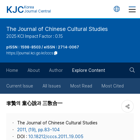
KJC
Korea
언
Journal Central
어
The Journal of Chinese Cultural Studies
2025 KCI Impact Factor : 0.15
변
pISSN : 1598-8503 / eISSN : 2714-0067
https://journal.kci.go.kr/cccs
경
검
버
Home
About
Author
Explore Content
색
튼
Current Issue
All Issues
Most Read
Most Cited
버
李贄의 童心說과 三敎合一
튼
The Journal of Chinese Cultural Studies
2011, (19), pp.83~104
DOI :
10.18212/cccs.2011..19.005