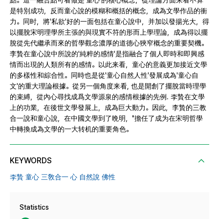
點。這一融合點可看做是'童心'的核心概念，從理論方面来看不算
是特別成功，反而童心說的模糊和概括的概念，成為文學作品的衝
力。同时，將'私欲'好的一面包括在童心說中，并加以發揚光大，得
以擺脫宋明理學所主張的與現實不符的形而上學理論，成為得以擺
脫從先代繼承而來的哲學觀念濃厚的道德心狹窄概念的重要契機。
李贄在童心說中所說的'純粹的感情'是指融合了個人即時和即興感
情而出現的人類所有的感情。以此来看，童心的意義更加接近文學
的多樣性和綜合性。同時也是從'童心自然人性'發展成為'童心自
文'的重大理論根據。從另一個角度来看, 也是開創了擺脫當時理學
的束縛，從內心尋找成爲文學源泉的感情根據的先例. 李贄在文學
上的功業，在後世文學發展上，成為巨大動力。因此，李贄的三教
合一說和童心說，在中國文學到了晩明，"擔任了成为在宋明哲學
中轉換成為文學的一大转机的重要角色。
KEYWORDS
李贄 童心 三敎合一 心 自然說 佛性
Statistics