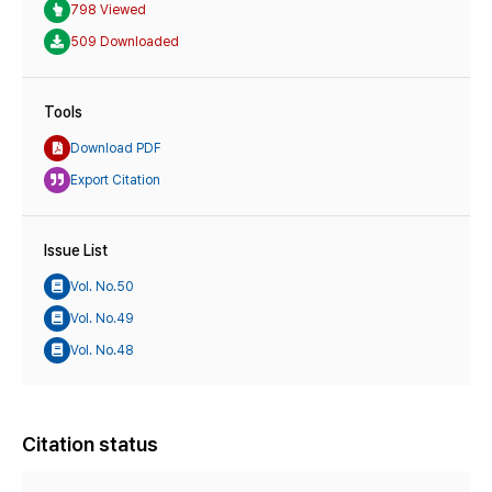
798 Viewed
509 Downloaded
Tools
Download PDF
Export Citation
Issue List
Vol. No.50
Vol. No.49
Vol. No.48
Citation status