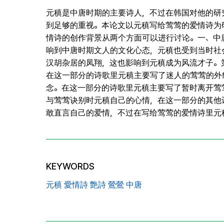
元稹是中唐时期的主要诗人，不过在韩国对他的研
到足够的重视。本论文以元稹写给莺莺的爱情诗为
情诗的创作背景从两个方面可以进行讨论。一、中
响到中唐时期文人的文化心态，元稹也受到当时社
汉胡杂居的凤翔，这也影响到元稹成为风流才子。
在这一部分的诗歌里元稹主要写了迷人的莺莺的外
念。在这一部分的诗歌里元稹主要写了暂时离开莺
与莺莺诀别时元稹自己的心情，在这一部分的其他
敢直言自己的爱情，不过在写给莺莺的爱情诗里元
KEYWORDS
元稹 愛情詩 艶詩 鶯鶯 中唐