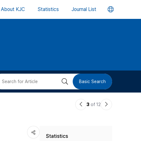
언
About KJC
Statistics
Journal List
어
변
경
버
검
Basic Search
튼
색
이
다
3
of 12
버
전
음
논
논
튼
Statistics
문
문