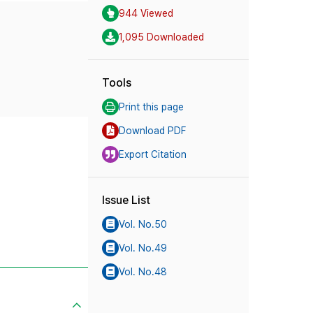
944 Viewed
1,095 Downloaded
Tools
Print this page
Download PDF
Export Citation
Issue List
Vol. No.50
Vol. No.49
Vol. No.48