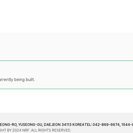
rently being built.
JEONG-RO, YUSEONG-GU, DAEJEON 34113 KOREA
TEL: 042-869-6674, 1544-
HT BY 2024 NRF. ALL RIGHTS RESERVED.