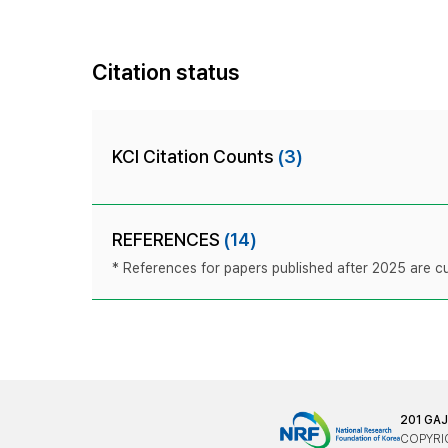
Citation status
KCI Citation Counts
(3)
REFERENCES
(14)
* References for papers published after 2025 are cur
201 GA
COPYRIG