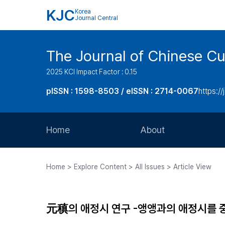
KJC
Korea
Journal Central
The Journal of Chinese Cul
2025 KCI Impact Factor : 0.15
pISSN : 1598-8503 / eISSN : 2714-0067
https://
Home
About
Aims and Scope
Home > Explore Content > All Issues > Article View
Journal Metrics
Editorial Board
元稹의 애정시 연구 -앵앵과의 애정시를 
Journal Staff