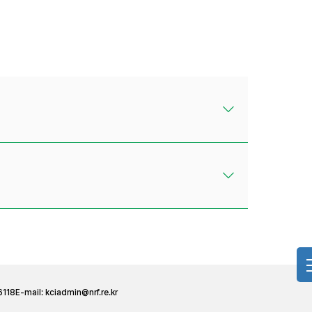
6118
E-mail:
kciadmin@nrf.re.kr