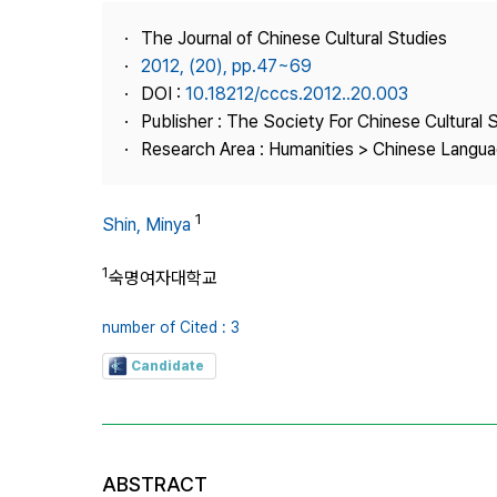
Best Practice
The Journal of Chinese Cultural Studies
Journal Information
2012, (20), pp.47~69
Publisher
DOI :
10.18212/cccs.2012..20.003
Publisher : The Society For Chinese Cultural 
Contact Us
Research Area : Humanities > Chinese Languag
1
Shin, Minya
1
숙명여자대학교
number of Cited : 3
Candidate
ABSTRACT