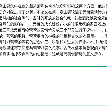
究主要集中在他的新乐府和传奇小说《莺莺传》这两个方面，他的
研究对象进行了分析。本论文在第二章主要论述了元稹爱情诗的
唐时期的社会风气。当时的开放的社会气氛、礼教衰微以及逸乐
会风气的影响。二、元稹的成长过程。小的时候元稹的家庭既放
第三章把元稹写给莺莺的爱情诗分成三个部分进行了探讨。一、
貌、莺莺的歌舞、莺莺带有的神秘的气氛和合欢的欢喜等。二、
莺时对莺莺的深切的思念。三、诀别和对过去的怀念。<古決绝词
诗歌里还写了回想与莺莺相爱的往事。古代在儒家诗教观的束缚
稹真实地抒发自己的内心情感，这就是元稹爱情诗的意义所在。