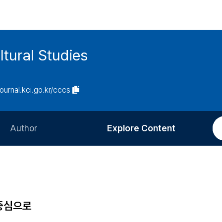
tural Studies
journal.kci.go.kr/cccs
Author
Explore Content
Information for Authors
Current Issue
Review Process
All Issues
Editorial Policy
Most Read
중심으로
Article Processing Charge
Most Cited