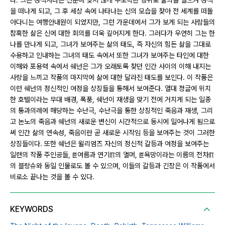
다. 그는 성직자라는 신분에 맞지 않게 부도덕한 행위로 물의를 일으켜 성직
을 떠나게 되고, 그 후 세상 속에 나타나는 신의 모습을 찾아 전 세계를 떠돌
아다니는 여행안내원이 되었지만, 그런 가운데에서 그가 보게 되는 사람들의
참혹한 삶은 신에 대한 회의를 더욱 깊어지게 한다. 그러다가 우연히 그는 한
나를 만나게 되고, 그녀가 보여주는 삶의 태도, 즉 자신의 힘든 삶을 그대로
수용하고 인내하는 그녀의 태도 속에서 또한 그녀가 보여주는 타인에 대한
이해와 포용력 속에서 쉐넌은 그가 오래토록 찾던 인간 사이의 이해 내지는
사랑을 느끼고 작품의 마지막에 삶에 대한 달라진 태도를 보인다. 이 작품은
이런 쉐넌의 정신적인 여정을 상징들을 통해서 보여준다. 열대 졍글에 위치
한 호텔이라는 무대 배경, 폭풍, 쉐넌이 재생을 맞기 전에 거치게 되는 일종
의 통과의례에 해당하는 수난극, 수난극을 통한 상징적인 죽음과 재생, 그리
고 논노의 죽음과 쉐넌의 새로운 변신이 시간적으로 동시에 일어나게 됨으로
써 인간 삶의 연속성, 죽음이란 곧 새로운 시작임 등을 보여주는 것이 그러한
상징들이다. 또한 쉐넌은 윌리엄즈 자신의 정신적 갈등과 여정을 보여주는
일련의 작품 주인공들, ꡔ여름과 연기ꡕ의 앨머, ꡔ욕망이라는 이름의 전차ꡕ
의 블랑슈와 동일 인물로도 볼 수 있으며, 이들의 갈등과 긴장은 이 작품에서
비로소 끝나는 것을 볼 수 있다.
KEYWORDS