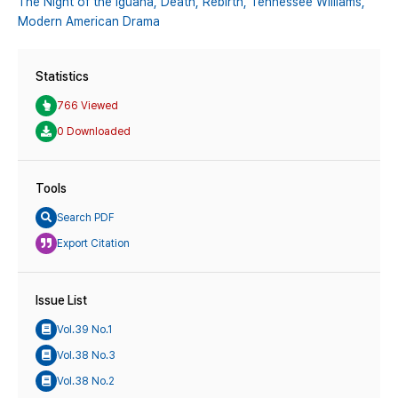
The Night of the Iguana,
Death,
Rebirth,
Tennessee Williams,
Modern American Drama
Statistics
766 Viewed
0 Downloaded
Tools
Search PDF
Export Citation
Issue List
Vol.39 No.1
Vol.38 No.3
Vol.38 No.2