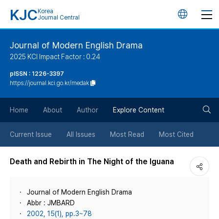
KJC
Korea
언
Journal Central
어
Journal of Modern English Drama
2025 KCI Impact Factor : 0.24
변
pISSN : 1226-3397
https://journal.kci.go.kr/medak
경
검
버
Home
About
Author
Explore Content
색
튼
Current Issue
All Issues
Most Read
Most Cited
버
Death and Rebirth in The Night of the Iguana
튼
Journal of Modern English Drama
Abbr : JMBARD
2002, 15(1), pp.3~78