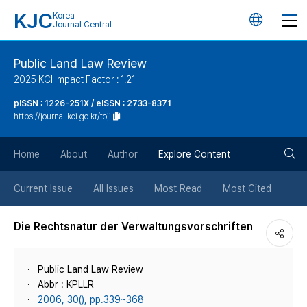
KJC
Korea
언
Journal Central
어
Public Land Law Review
2025 KCI Impact Factor : 1.21
변
pISSN : 1226-251X / eISSN : 2733-8371
https://journal.kci.go.kr/toji
경
검
버
Home
About
Author
Explore Content
색
튼
Current Issue
All Issues
Most Read
Most Cited
버
Die Rechtsnatur der Verwaltungsvorschriften
튼
Public Land Law Review
Abbr : KPLLR
2006, 30(), pp.339~368