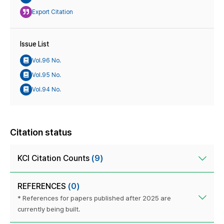
Export Citation
Issue List
Vol.96 No.
Vol.95 No.
Vol.94 No.
Citation status
KCI Citation Counts
(9)
REFERENCES
(0)
* References for papers published after 2025 are
currently being built.