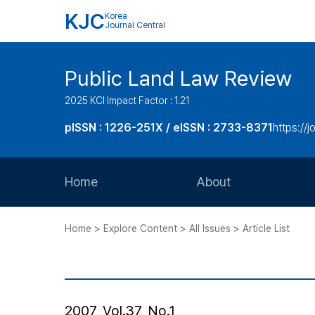
KJC
Korea
Journal Central
Public Land Law Review
2025 KCI Impact Factor : 1.21
pISSN : 1226-251X / eISSN : 2733-8371
https://jo
Home
About
Aims and Scope
Home > Explore Content > All Issues > Article List
Journal Metrics
Editorial Board
Journal Staff
2007, Vol.37, No.1