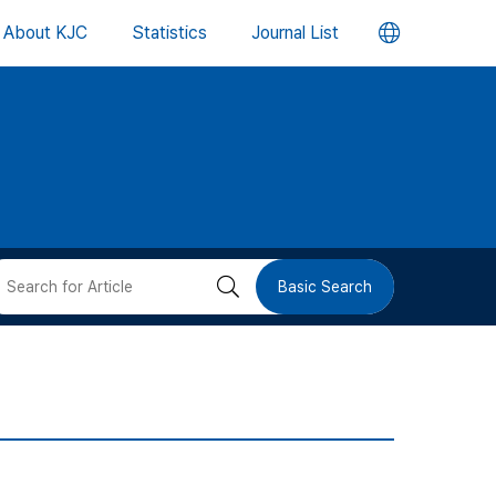
언
About KJC
Statistics
Journal List
어
변
경
버
검
Basic Search
튼
색
버
튼