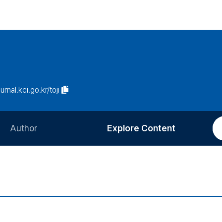
urnal.kci.go.kr/toji
Author
Explore Content
Information for Authors
Current Issue
Review Process
All Issues
Editorial Policy
Most Read
Article Processing Charge
Most Cited