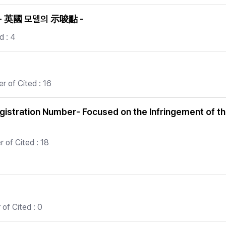
 英國 모델의 示唆點 -
d : 4
 of Cited : 16
gistration Number- Focused on the Infringement of the
 of Cited : 18
of Cited : 0