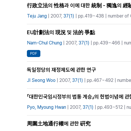
行政立法의 性格과 이에 대한 統制 - 獨逸의 經
Teju Jang
| 2007,
37(1)
| pp.419~438 | number of C
EU計劃法의 現況 및 法的 爭點
Nam-Chul Chung
| 2007,
37(1)
| pp.439~466 | numb
PDF
독일정당의 재정제도에 관한 연구
JI Seong Woo
| 2007,
37(1)
| pp.467~492 | number 
「대한민국임시정부의 법통 계승」의 헌법이념에 관
Pyo, Myoung Hwan
| 2007,
37(1)
| pp.493~512 | nu
周圍土地通行權에 관한 硏究