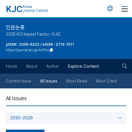
KJC
Korea
언
Journal Central
어
인문논총
2025 KCI Impact Factor : 0.42
변
pISSN : 2005-6222 / eISSN : 2713-7511
https://journal.kci.go.kr/ifhs
경
검
버
Home
About
Author
Explore Content
색
튼
Current Issue
All Issues
Most Read
Most Cited
버
All Issues
튼
2020~2029